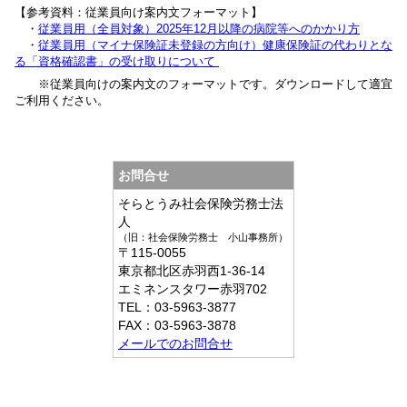
【参考資料：従業員向け案内文フォーマット】
・
従業員用（全員対象）2025年12月以降の病院等へのかかり方
・
従業員用（マイナ保険証未登録の方向け）健康保険証の代わりとな
る「資格確認書」の受け取りについて
※従業員向けの案内文のフォーマットです。ダウンロードして適宜
ご利用ください。
お問合せ
そらとうみ社会保険労務士法
人
（旧：社会保険労務士 小山事務所）
〒115-0055
東京都
北区赤羽西1-36-14
エミネンスタワー赤羽702
TEL：
03-5963-3877
FAX：
03-5963-3878
メールでのお問合せ