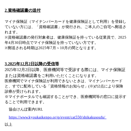
2.
資格確認書の送付
マイナ保険証（マイナンバーカードを健康保険証として利用）を登録し
ていない方には、
「資格確認書」が発行され、ご本人のご自宅へ郵送さ
れます。
※資格確認書の発行対象者は、健康保険証を持っている従業員で、
2025
年4月30日時点でマイナ保険証を持っていない方です。
※郵送される時期は2025年7月～10月の間となります。
3.2025年12月2日以降の受信等
2025年12月2日以降、医療機関等で受診する際には、マイナ保険証
または資格確認書を
ご利用いただくことになります。
医療機関でマイナ保険証が利用できないときは、
マイナンバーカード
と、すでに配布している「資格情報のお知らせ」(※)の2点により保険
診療が受けられます。
※マイナポータルでも確認することができ、医療機関等の窓口に提示す
ることで利用できます。
協会けんぽ案内URL
https://www.kyoukaikenpo.or.jp/event/cat550/shikakusoufu/
以上